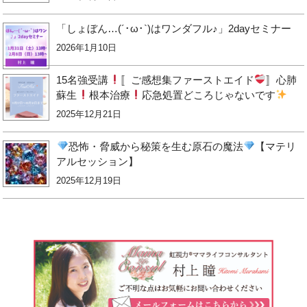
「しょぼん…(´･ω･`)はワンダフル♪」2dayセミナー
2026年1月10日
15名強受講
〚ご感想集ファーストエイド
〛心肺
蘇生
根本治療
応急処置どころじゃないです
2025年12月21日
恐怖・脅威から秘策を生む原石の魔法
【マテリ
アルセッション】
2025年12月19日