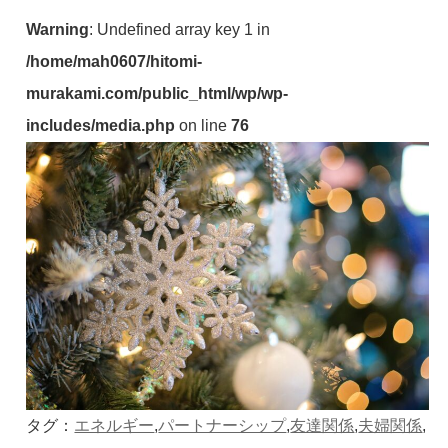
Warning
: Undefined array key 1 in
/home/mah0607/hitomi-
murakami.com/public_html/wp/wp-
includes/media.php
on line
76
タグ：
エネルギー
,
パートナーシップ
,
友達関係
,
夫婦関係
,