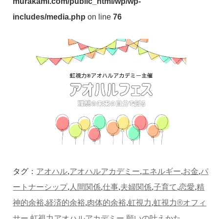
murakami.com/public_html/wp/wp-
includes/media.php
on line
76
タグ：
アオハル
,
アオハルアカデミー
,
エネルギー
,
お金
,
パ
ートナーシップ
,
人間関係
,
仕事
,
夫婦関係
,
子育て
,
恋愛
,
精
神的余裕
,
経済的余裕
,
肉体的余裕
,
虹視力
,
虹視力®︎オフィ
サー
,
虹視力アオハルアカデミー
,
願いの叶えかた