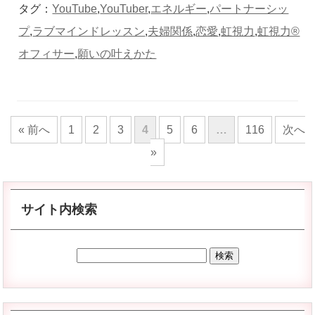
タグ：
YouTube
,
YouTuber
,
エネルギー
,
パートナーシッ
プ
,
ラブマインドレッスン
,
夫婦関係
,
恋愛
,
虹視力
,
虹視力®︎
オフィサー
,
願いの叶えかた
« 前へ
1
2
3
4
5
6
…
116
次へ
»
サイト内検索