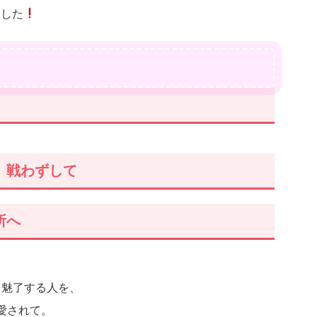
ました
、戦わずして
所へ
を魅了する人を、
愛されて。