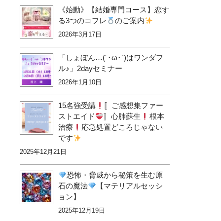
《始動》【結婚専門コース】恋す
る3つのコフレ
のご案内
2026年3月17日
「しょぼん…(´･ω･`)はワンダフ
ル♪」2dayセミナー
2026年1月10日
15名強受講
〚ご感想集ファー
ストエイド
〛心肺蘇生
根本
治療
応急処置どころじゃない
です
2025年12月21日
恐怖・脅威から秘策を生む原
石の魔法
【マテリアルセッシ
ョン】
2025年12月19日