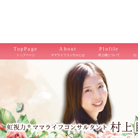
TopPage
About
Plofile
トップページ
ママライフコンサルとは
村上瞳について
セ