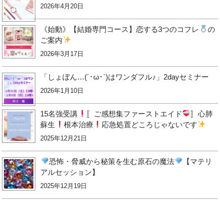
2026年4月20日
《始動》【結婚専門コース】恋する3つのコフレ
の
ご案内
2026年3月17日
「しょぼん…(´･ω･`)はワンダフル♪」2dayセミナー
2026年1月10日
15名強受講
〚ご感想集ファーストエイド
〛心肺
蘇生
根本治療
応急処置どころじゃないです
2025年12月21日
恐怖・脅威から秘策を生む原石の魔法
【マテリ
アルセッション】
2025年12月19日