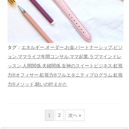
タグ：
エネルギー
,
オーダー
,
お金
,
パートナーシップ
,
ビジ
ョン
,
ママライフ年間コンサル
,
ママ起業
,
ラブマインドレ
ッスン
,
人間関係
,
夫婦関係
,
女神のスイートビジネス
,
虹視
力®︎オフィサー
,
虹視力®︎フルエタニティプログラム
,
虹視
力®️メソッド
,
願いの叶えかた
1
2
次へ »