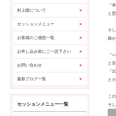
『本
村上瞳について
と思
セッションメニュー
そ
お客様のご感想一覧
娘
お申し込み前にご一読下さい
『○
と
お問い合わせ
『1
最新ブログ一覧
と
こ
セッションメニュー一覧
そし