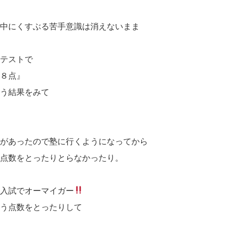
の中にくすぶる苦手意識は消えないまま
期テストで
２８点』
いう結果をみて
き
験があったので塾に行くようになってから
い点数をとったりとらなかったり。
校入試でオーマイガー
思う点数をとったりして