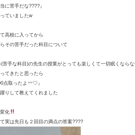
当に苦手だな????』
っていましたw
して高校に入ってから
からその苦手だった科目について
○(苦手な科目)の先生の授業がとっても楽しくて一切眠くならない
言ってきたと思ったら
00点取ったよ
♡』
小躍りして教えてくれました
の変化
て実は先日も２回目の満点の答案????