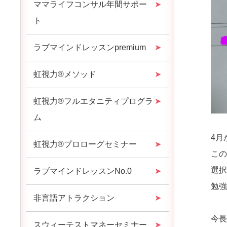
ママライフコンサル年間サポー
ト
ラブマインドレッスンpremium
虹視力®︎メソッド
虹視力®︎フルエタニティプログラ
ム
4月
虹視力®︎プロローグセミナー
こ
選
ラブマインドレッスンNo.0
勉
非言語アトラクション
今
スウィーテストマネーセミナー