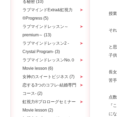
る秘密 (10)
ラブマインドExtra&虹視力
授
®️Progress (5)
ラブマインドレッスン～
そ
premium～ (13)
ラブマインドレッスン2 -
と
Crystal Program- (3)
子供
ラブマインドレッスンNo.０
Movie lesson (6)
長
女神のスイートビジネス (7)
苦
恋する3つのコフレ-結婚専門
コース- (2)
点
虹視力®︎プロローグセミナー
『
Movie lesson (2)
に