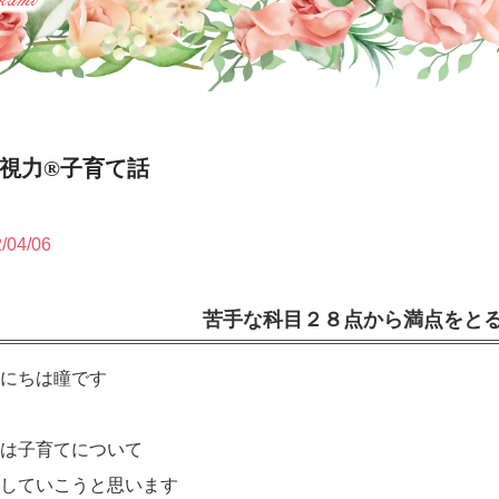
虹視力®️子育て話
/04/06
苦手な科目２８点から満点をと
んにちは瞳です
日は子育てについて
話していこうと思います