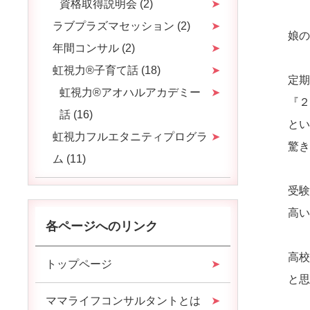
資格取得説明会 (2)
ラブプラズマセッション (2)
娘
年間コンサル (2)
虹視力®️子育て話 (18)
定
虹視力®️アオハルアカデミー
『
話 (16)
と
虹視力フルエタニティプログラ
驚
ム (11)
受
高
各ページへのリンク
高
トップページ
と
ママライフコンサルタントとは