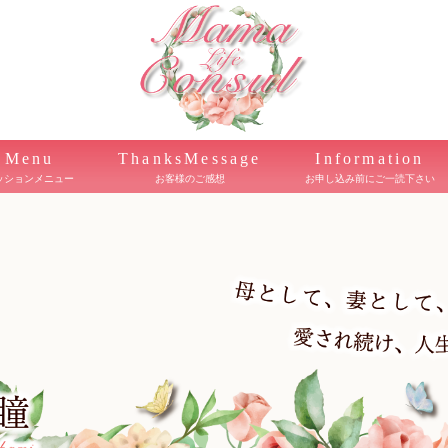
Menu
ThanksMessage
Information
ッションメニュー
お客様のご感想
お申し込み前にご一読下さい