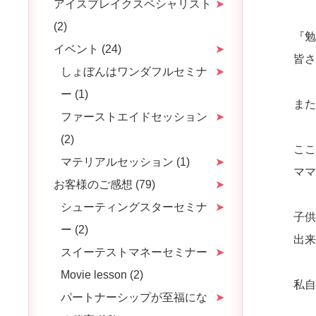
アイスブレイクスペシャリスト
(2)
『
イベント (24)
皆
しょぼんはワンダフルセミナ
ー (1)
ま
ファーストエイドセッション
(2)
こ
マテリアルセッション (1)
マ
お客様のご感想 (79)
シューティングスターセミナ
子
ー (2)
出
スイーテストマネーセミナー
Movie lesson (2)
私
パートナーシップが至福にな