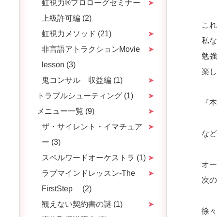
虹視力®プロローグセミナー
上級許可編 (2)
こ
虹視力メソッド (21)
私
非言語アトラクションMovie
勉
lesson (3)
楽
鬼コンサル 収益編 (1)
トラブルシューティング (1)
『
メニュー一覧 (9)
ザ・サイレント・イマチュア
な
ー (3)
スペルワードオーケストラ (1)
オ
ラブマインドレッスン-The
次
FirstStep (2)
観えない契約書の謎 (1)
徐