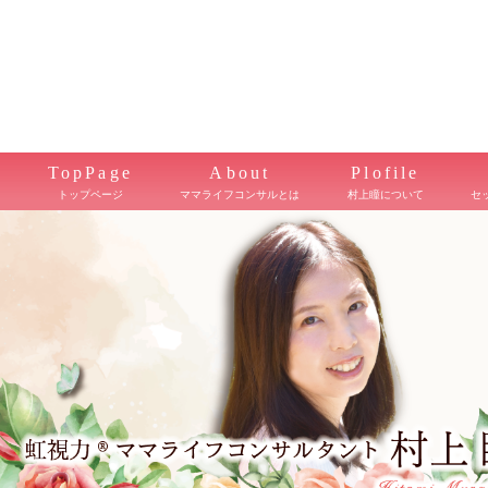
TopPage
About
Plofile
トップページ
ママライフコンサルとは
村上瞳について
セ