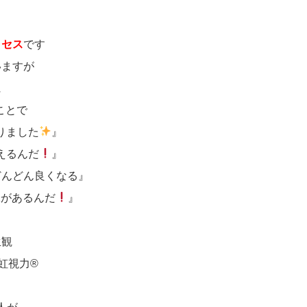
ロセス
です
いますが
に
ことで
りました
』
えるんだ
』
どんどん良くなる』
味があるんだ
』
生観
虹視力®