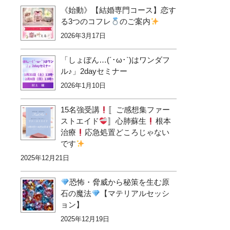
《始動》【結婚専門コース】恋す
る3つのコフレ
のご案内
2026年3月17日
「しょぼん…(´･ω･`)はワンダフ
ル♪」2dayセミナー
2026年1月10日
15名強受講
〚ご感想集ファー
ストエイド
〛心肺蘇生
根本
治療
応急処置どころじゃない
です
2025年12月21日
恐怖・脅威から秘策を生む原
石の魔法
【マテリアルセッシ
ョン】
2025年12月19日