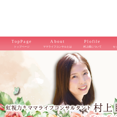
TopPage
About
Plofile
トップページ
ママライフコンサルとは
村上瞳について
セ