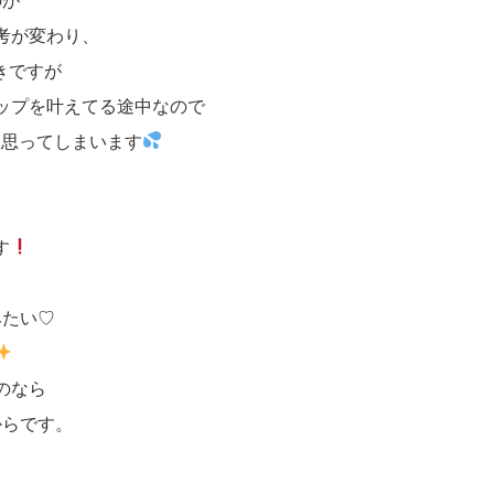
のが
考が変わり、
きですが
ップを叶えてる途中なので
と思ってしまいます
す
みたい♡
のなら
からです。