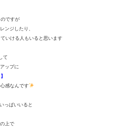
るのですが
アレンジしたり、
していける人もいると思います
して
クアップに
ら】
安心感なんです
がいっぱいいると
台の上で