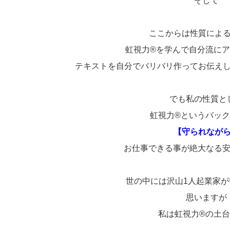
そして
ここからは性質によ
虹視力®を学んで自分流に
テキストを自分でバリバリ作ってお伝え
でも私の性質と
虹視力®というバッ
【守られなが
お仕事できる事が絶大なる
世の中には沢山1人起業家
思いますが
私は虹視力®の土