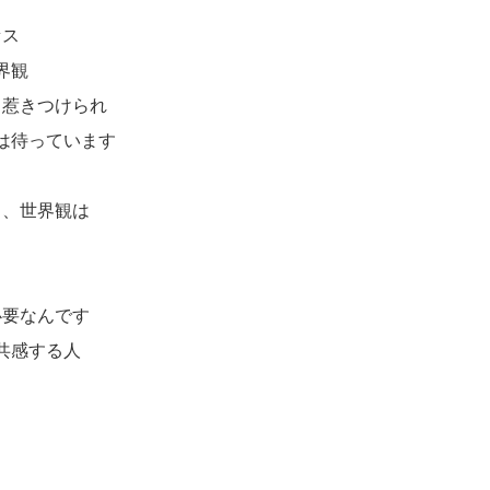
セス
界観
じ惹きつけられ
は待っています
》、世界観は
必要なんです
共感する人