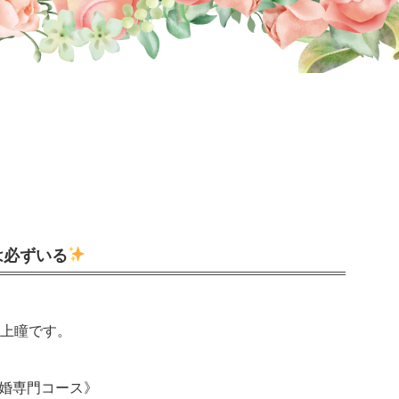
は必ずいる
村上瞳です。
結婚専門コース》