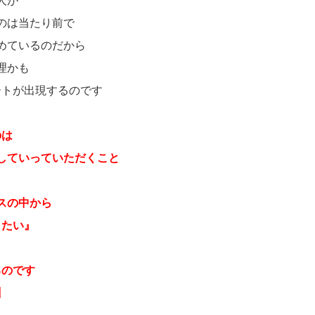
人が
のは当たり前で
めているのだから
理かも
ートが出現するのです
のは
していっていただくこと
スの中から
りたい』
るのです
】