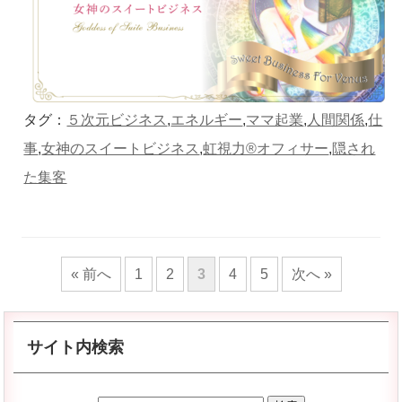
タグ：
５次元ビジネス
,
エネルギー
,
ママ起業
,
人間関係
,
仕
事
,
女神のスイートビジネス
,
虹視力®︎オフィサー
,
隠され
た集客
« 前へ
1
2
3
4
5
次へ »
サイト内検索