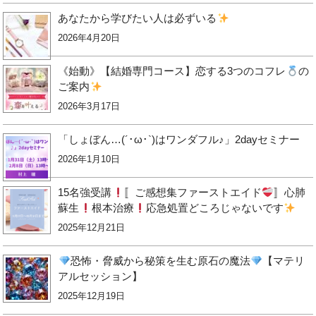
あなたから学びたい人は必ずいる
2026年4月20日
《始動》【結婚専門コース】恋する3つのコフレ
の
ご案内
2026年3月17日
「しょぼん…(´･ω･`)はワンダフル♪」2dayセミナー
2026年1月10日
15名強受講
〚ご感想集ファーストエイド
〛心肺
蘇生
根本治療
応急処置どころじゃないです
2025年12月21日
恐怖・脅威から秘策を生む原石の魔法
【マテリ
アルセッション】
2025年12月19日