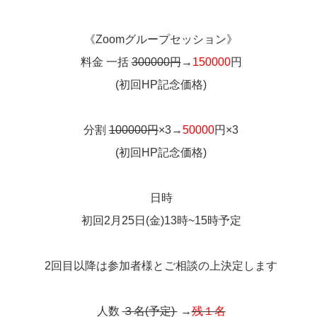
《Zoomグループセッション》
料金 一括
300000円
→
150000
円
(初回HP記念価格)
分割
100000円
×3→
50000
円×3
(初回HP記念価格)
日時
初回2月25日(金)13時~15時予定
2回目以降は参加者様とご相談の上決定します
人数
３名(予定)
→
残１名