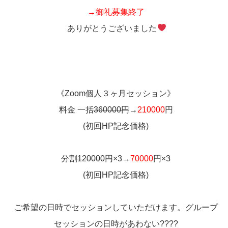
→御礼募集終了
ありがとうございました
《Zoom個人３ヶ月セッション》
料金 一括
360000円
→
210000
円
(初回HP記念価格)
分割
120000円
×3→
70000
円×3
(初回HP記念価格)
ご希望の日時でセッションしていただけます。グループ
セッションの日時があわない????