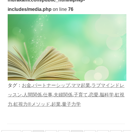
includes/media.php
on line
76
タグ：
お金
,
パートナーシップ
,
ママ起業
,
ラブマインドレ
ッスン
,
人間関係
,
仕事
,
夫婦関係
,
子育て
,
恋愛
,
脳科学
,
虹視
力
,
虹視力®️メソッド
,
起業
,
量子力学