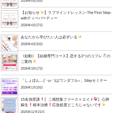
2026年5月25日
【お知らせ
】ラブマインドレッスン-The First Step-
withティーパーティー
2026年4月27日
あなたから学びたい人は必ずいる
2026年4月20日
《始動》【結婚専門コース】恋する3つのコフレ
の
ご案内
2026年3月17日
「しょぼん…(´･ω･`)はワンダフル♪」2dayセミナー
2026年1月10日
15名強受講
〚ご感想集ファーストエイド
〛心肺
蘇生
根本治療
応急処置どころじゃないです
2025年12月21日