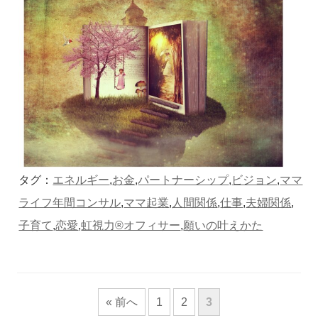
タグ：
エネルギー
,
お金
,
パートナーシップ
,
ビジョン
,
ママ
ライフ年間コンサル
,
ママ起業
,
人間関係
,
仕事
,
夫婦関係
,
子育て
,
恋愛
,
虹視力®︎オフィサー
,
願いの叶えかた
« 前へ
1
2
3