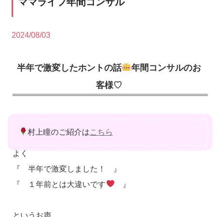
ママライフ年間コンサル
2024/08/03
半年で激変したホントの話
年間コンサルのお
客様♡
村上瞳のご紹介は
こちら
よく
『 半年で激変しました！ 』
『 １年前とは大違いです
』
というお声