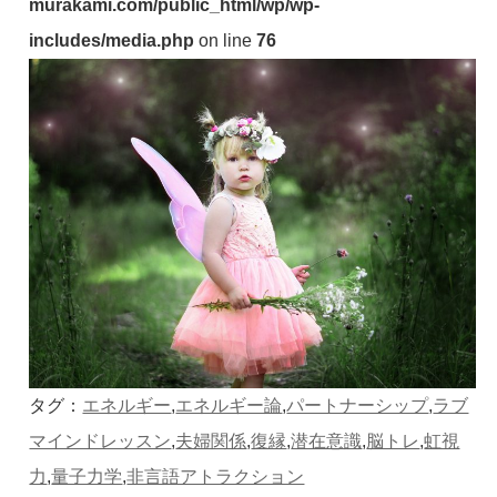
murakami.com/public_html/wp/wp-
includes/media.php
on line
76
タグ：
エネルギー
,
エネルギー論
,
パートナーシップ
,
ラブ
マインドレッスン
,
夫婦関係
,
復縁
,
潜在意識
,
脳トレ
,
虹視
力
,
量子力学
,
非言語アトラクション