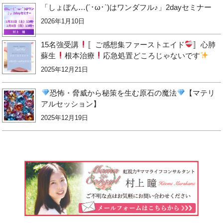
「しょぼん…(´･ω･`)はワンダフル♪」2dayセミナー
2026年1月10日
15名強受講
〚ご感想集ファーストエイド
〛心肺
蘇生
根本治療
応急処置どころじゃないです
2025年12月21日
恐怖・脅威から秘策を生む原石の魔法
【マテリ
アルセッション】
2025年12月19日