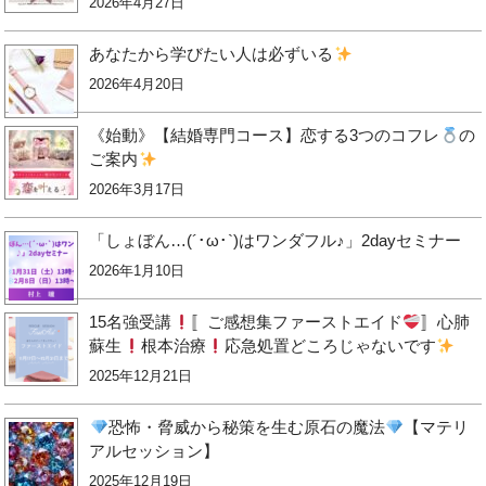
2026年4月27日
あなたから学びたい人は必ずいる
2026年4月20日
《始動》【結婚専門コース】恋する3つのコフレ
の
ご案内
2026年3月17日
「しょぼん…(´･ω･`)はワンダフル♪」2dayセミナー
2026年1月10日
15名強受講
〚ご感想集ファーストエイド
〛心肺
蘇生
根本治療
応急処置どころじゃないです
2025年12月21日
恐怖・脅威から秘策を生む原石の魔法
【マテリ
アルセッション】
2025年12月19日