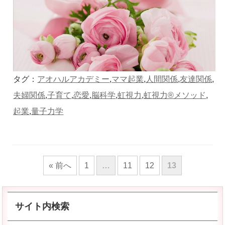
タグ：
アオハルアカデミー
,
ママ起業
,
人間関係
,
友達関係
,
夫婦関係
,
子育て
,
恋愛
,
脳科学
,
虹視力
,
虹視力®️メソッド
,
起業
,
量子力学
« 前へ
1
…
11
12
13
サイト内検索