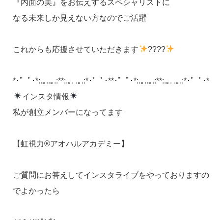
『内面の美』をお伝えするスペシャリストに
なる未来しか見えない方なのでご活躍
これからも応援させていただきます
????
*･゜ﾟ･*:.｡..｡.:**:.｡. .｡.:*･゜ﾟ･**･゜ﾟ･*:.｡..｡.:**:.｡. .｡.:*･゜ﾟ･*
インスタ情報
私が創立メンバーになってます
【虹視力®️アオハルアカデミー】
ご質問にお答えしてインスタライブをやっておりますの
でよかったら