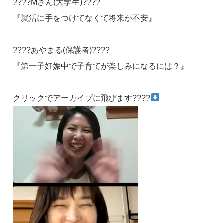
????Mさん(大学生)????
『就活に手をつけてなくて将来が不安』
????あやまる(保護者)????
『第一子妊娠中で子育てが楽しみになるには？』
クリックでアーカイブに飛びます????