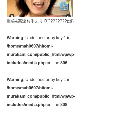
爆笑&高速お手ふり
????????(爆)
Warning
: Undefined array key 1 in
/home/mah0607/hitomi-
murakami.com/public_html/wp/wp-
includes/media.php
on line
806
Warning
: Undefined array key 1 in
/home/mah0607/hitomi-
murakami.com/public_html/wp/wp-
includes/media.php
on line
808