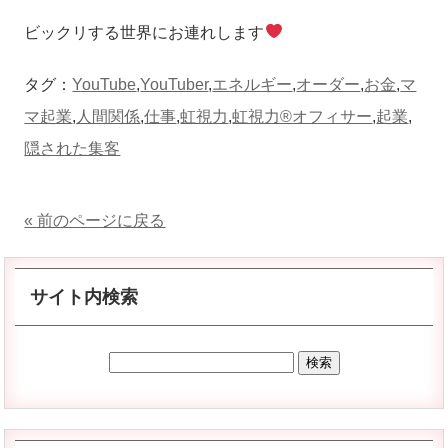
ビックリする世界にお連れします
タグ：
YouTube
,
YouTuber
,
エネルギー
,
オーダー
,
お金
,
マ
マ起業
,
人間関係
,
仕事
,
虹視力
,
虹視力®︎オフィサー
,
起業
,
隠された集客
« 前のページに戻る
サイト内検索