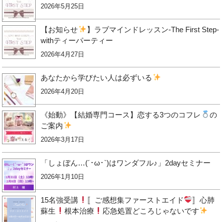
2026年5月25日
【お知らせ
】ラブマインドレッスン-The First Step-
withティーパーティー
2026年4月27日
あなたから学びたい人は必ずいる
2026年4月20日
《始動》【結婚専門コース】恋する3つのコフレ
の
ご案内
2026年3月17日
「しょぼん…(´･ω･`)はワンダフル♪」2dayセミナー
2026年1月10日
15名強受講
〚ご感想集ファーストエイド
〛心肺
蘇生
根本治療
応急処置どころじゃないです