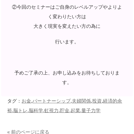
②今回のセミナーはご自身のレベルアップやよりよ
く変わりたい方は
大きく現実を変えたい方の為に
行います。
予めご了承の上、お申し込みをお待ちしておりま
す。
タグ：
お金
,
パートナーシップ
,
夫婦関係
,
投資
,
経済的余
裕
,
脳トレ
,
脳科学
,
虹視力
,
貯金
,
起業
,
量子力学
« 前のページに戻る