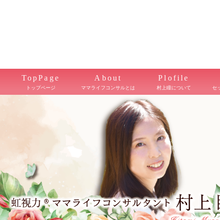
TopPage
About
Plofile
トップページ
ママライフコンサルとは
村上瞳について
セ