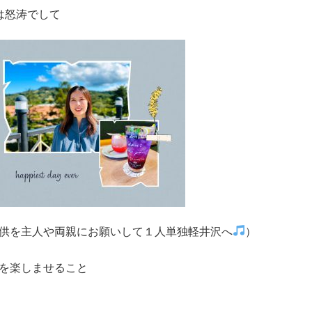
は怒涛でして
供を主人や両親にお願いして１人単独軽井沢へ
）
を楽しませること