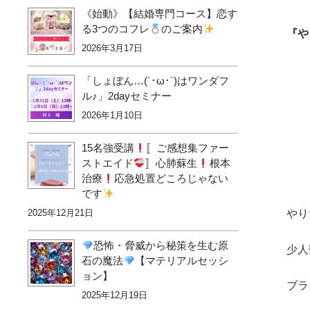
《始動》【結婚専門コース】恋す
る3つのコフレ
のご案内
『や
2026年3月17日
「しょぼん…(´･ω･`)はワンダフ
ル♪」2dayセミナー
2026年1月10日
15名強受講
〚ご感想集ファー
ストエイド
〛心肺蘇生
根本
治療
応急処置どころじゃない
です
やり
2025年12月21日
恐怖・脅威から秘策を生む原
少人
石の魔法
【マテリアルセッシ
ョン】
ブラ
2025年12月19日