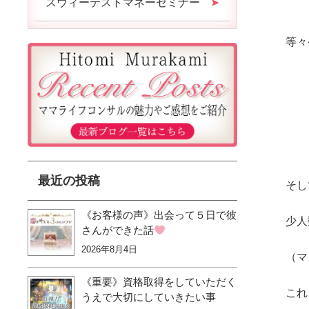
スウィーテストマネーセミナー
等々
最近の投稿
そし
《お客様の声》出会って５日で彼
少人
さんができた話
2026年8月4日
（マ
《重要》資格取得をしていただく
これ
うえで大切にしていきたい事