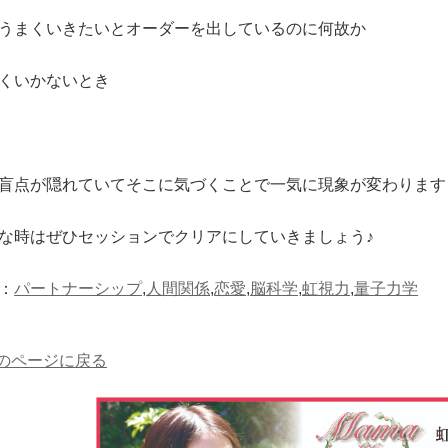
うまくいきたいとオーダーを出しているのに何故か
くいかないとき
盲点が隠れていてそこに気づくことで一気に現象が変わります
な時はぜひセッションでクリアにしていきましょう♪
：
パートナーシップ
,
人間関係
,
恋愛
,
脳科学
,
虹視力
,
量子力学
前のページに戻る