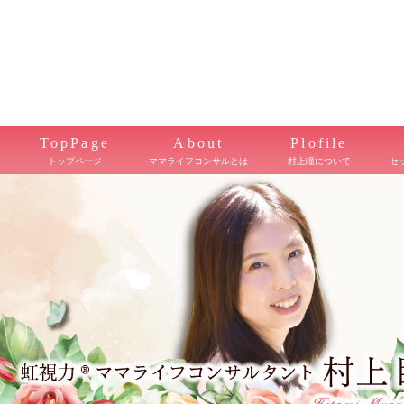
TopPage
About
Plofile
トップページ
ママライフコンサルとは
村上瞳について
セ