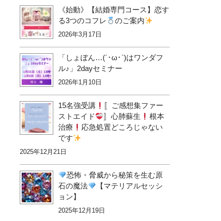
《始動》【結婚専門コース】恋す
る3つのコフレ
のご案内
2026年3月17日
「しょぼん…(´･ω･`)はワンダフ
ル♪」2dayセミナー
2026年1月10日
15名強受講
〚ご感想集ファー
ストエイド
〛心肺蘇生
根本
治療
応急処置どころじゃない
です
2025年12月21日
恐怖・脅威から秘策を生む原
石の魔法
【マテリアルセッシ
ョン】
2025年12月19日